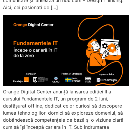
comunitate și lansează un nou curs – Design Thinking.
Aici, cei pasionați de […]
Orange Digital Center anunță lansarea ediției II a
cursului Fundamentele IT, un program de 2 luni,
desfășurat offline, dedicat celor curioși să descopere
lumea tehnologiilor, dornici să exploreze domeniul, să
dobândească competențele de bază și o viziune clară
cum să își înceapă cariera în IT. Sub îndrumarea