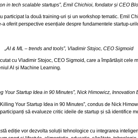
ion in tech scalable startups”, Emil Chichioi, fondator și CEO 
 participat la două training-uri și un workshop tematic. Emil Chi
 oferit perspective esențiale despre fundamentele startup-uril
„AI & ML – trends and tools”, Vladimir Stojoc, CEO Sigmoid
tat cu Vladimir Stojoc, CEO Sigmoid, care a împărtășit cele ma
niul AI și Machine Learning.
ing Your Startup Idea in 90 Minutes”, Nick Himowicz, Innovation 
„Killing Your Startup Idea in 90 Minutes”, condus de Nick Himowi
 participanți să evalueze critic ideile de startup și să identifice m
stă ediție vor dezvolta soluții tehnologice cu integrarea inteligențe