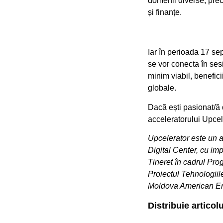
domenii diverse, precu
și finanțe.
Iar în perioada 17 se
se vor conecta în ses
minim viabil, benefic
globale.
Dacă ești pasionat/ă d
acceleratorului Upcel
Upcelerator este un a
Digital Center, cu im
Tineret în cadrul Pro
Proiectul Tehnologiil
Moldova American Ente
Distribuie articolu