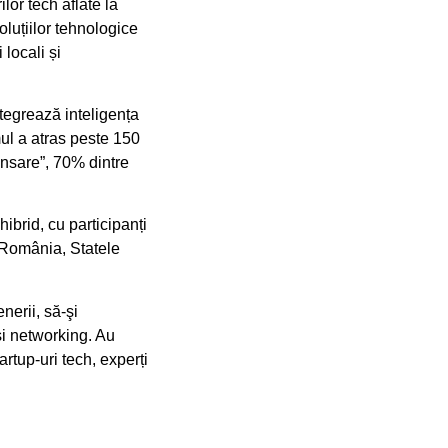
lor tech aflate la
luțiilor tehnologice
locali și
integrează inteligența
mul a atras peste 150
ansare”, 70% dintre
ibrid, cu participanți
, România, Statele
nerii, să-şi
și networking. Au
artup-uri tech, experți