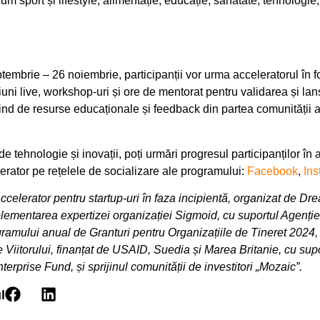
m sport și lifestyle, alimentație, educație, sănătate, tehnologie, 
ptembrie – 26 noiembrie, participanții vor urma acceleratorul în 
iuni live, workshop-uri și ore de mentorat pentru validarea și la
iind de resurse educaționale și feedback din partea comunității 
e tehnologie și inovații, poți urmări progresul participanților în 
erator pe rețelele de socializare ale programului:
Facebook
,
In
ccelerator pentru startup-uri în faza incipientă, organizat de D
plementarea expertizei organizației Sigmoid, cu suportul Agenție
gramului anual de Granturi pentru Organizațiile de Tineret 2024, 
e Viitorului, finanțat de USAID, Suedia și Marea Britanie, cu sup
rprise Fund, și sprijinul comunității de investitori „Mozaic”.
l