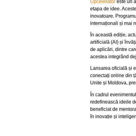
Upcelerator
este un ac
etapa de idee. Aceste
inovatoare. Programul
internaționali și mai
În această ediție, actu
artificială (AI) și î
de aplicări, dintre c
acestea integrând dej
Lansarea oficială și 
conectați online din 
Unite și Moldova, pre
În cadrul evenimentulu
redefinească ideile d
beneficiat de mentorat
în inovație și inteligen