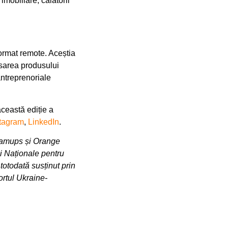
imobiliare, călătorii
format remote. Aceștia
nsarea produsului
antreprenoriale
această ediție a
stagram
,
LinkedIn
.
reamups și Orange
i Naționale pentru
totodată susținut prin
ortul Ukraine-