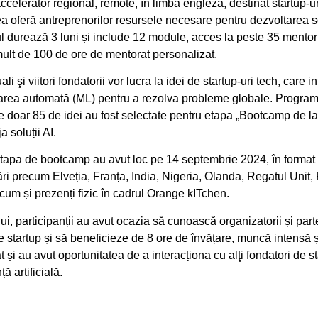
celerator regional, remote, în limba engleză, destinat startup-uri
a oferă antreprenorilor resursele necesare pentru dezvoltarea so
 durează 3 luni și include 12 module, acces la peste 35 mentori 
 mult de 100 de ore de mentorat personalizat.
ali şi viitori fondatorii vor lucra la idei de startup-uri tech, care 
nvățarea automată (ML) pentru a rezolva probleme globale. Progra
are doar 85 de idei au fost selectate pentru etapa „Bootcamp de l
a soluții AI.
etapa de bootcamp au avut loc pe 14 septembrie 2024, în format h
țări precum Elveția, Franța, India, Nigeria, Olanda, Regatul Unit
cum și prezenți fizic în cadrul Orange kITchen.
i, participanții au avut ocazia să cunoască organizatorii și parte
e startup și să beneficieze de 8 ore de învățare, muncă intensă 
 și au avut oportunitatea de a interacționa cu alţi fondatori de st
ță artificială.