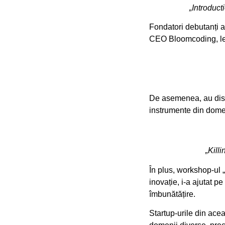
„Introduct
Fondatori debutanți au
CEO Bloomcoding, le-a
De asemenea, au discu
instrumente din dome
„Kill
În plus, workshop-ul 
inovație, i-a ajutat pe
îmbunătățire.
Startup-urile din acea