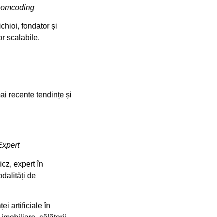
Bloomcoding
chioi, fondator și
or scalabile.
i recente tendințe și
Expert
cz, expert în
odalități de
i artificiale în