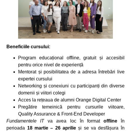
Beneficiile cursului:
Program educațional offline, gratuit și accesibil
pentru orice nivel de experiență
Mentorat și posibilitatea de a adresa întrebări live
expertei cursului
Networking și conexiuni cu participanți din diverse
domenii și viitori colegi
Acces la rețeaua de alumni Orange Digital Center
Pregătire temeinică pentru cursurile viitoare,
Quality Assurance & Front-End Developer
Fundamentele IT
va avea loc în format
offline
în
perioada
18 martie – 26 aprilie
și se va desfășura în