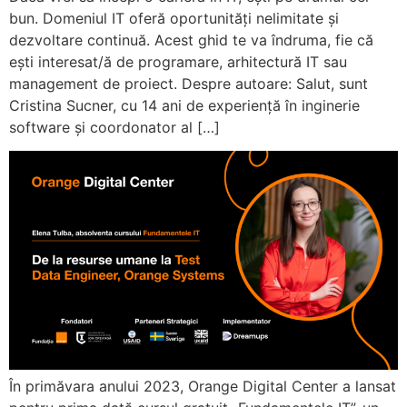
bun. Domeniul IT oferă oportunități nelimitate și
dezvoltare continuă. Acest ghid te va îndruma, fie că
ești interesat/ă de programare, arhitectură IT sau
management de proiect. Despre autoare: Salut, sunt
Cristina Sucner, cu 14 ani de experiență în inginerie
software și coordonator al […]
În primăvara anului 2023, Orange Digital Center a lansat