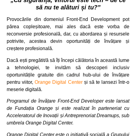
„Cu siguranță, viitorul este tech – de ce
să nu te alături și tu?”
Provocările din domeniul Front-End Development pot
părea copleșitoare, mai ales dacă este vorba de
reconversie profesională, dar, cu abordarea și resursele
potrivite, acestea devin oportunități de învățare și
creștere profesională.
Dacă ești pregătit/ă să îți începi călătoria în această lume
a tehnologiei, te invităm să descoperi inclusiv
oportunitățile gratuite din cadrul hub-ului de învățare
pentru viitor,
Orange Digital Center
și să te lansezi într-o
meserie digitală.
Programul de învățare Front-End Developer este lansat
de Fundația Orange și este realizat în parteneriat cu
Acceleratorul de Inovații și Antreprenoriat Dreamups, sub
umbrela Orange Digital Center.
Orange Digital Center este o inițiativă socială a Grupului