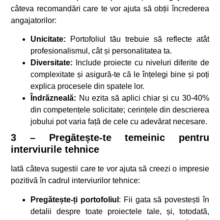
câteva recomandări care te vor ajuta să obții încrederea
angajatorilor:
Unicitate:
Portofoliul tău trebuie să reflecte atât
profesionalismul, cât și personalitatea ta.
Diversitate:
Include proiecte cu niveluri diferite de
complexitate și asigură-te că le înțelegi bine și poți
explica procesele din spatele lor.
Îndrăzneală:
Nu ezita să aplici chiar și cu 30-40%
din competențele solicitate; cerințele din descrierea
jobului pot varia față de cele cu adevărat necesare.
3 – Pregătește-te temeinic pentru
interviurile tehnice
Iată câteva sugestii care te vor ajuta să creezi o impresie
pozitivă în cadrul interviurilor tehnice:
Pregătește-ți portofoliul
: Fii gata să povestești în
detalii despre toate proiectele tale, și, totodată,