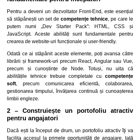
Pentru a deveni un dezvoltator Front-End, este esențial
să stăpânești un set de
competențe tehnice
, pe care le
putem numi „Dev Starter Pack”: HTML, CSS și
JavaScript. Aceste abilități sunt fundamentale pentru
crearea de website-uri funcționale și user-friendly.
Odată ce ai stăpânit aceste elemente, poți avansa către
librării și framework-uri precum React, Angular sau Vue,
precum și cunoștințe de Node. Totuși, nu uita că
abilitățile tehnice trebuie completate cu
competențe
soft
, precum comunicarea eficientă, colaborarea,
gestionarea timpului, învățarea continuă și cunoașterea
limbii engleze.
2 – Construiește un portofoliu atractiv
pentru angajatori
Dacă ești la început de drum, un portofoliu atractiv îţi va
facilita accesul la primele oportunități de angajare. Iată