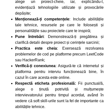
alege un proiect-cheie, iar, explicându-l,
evidențiază tehnologiile utilizate și provocările
depășite;
Menționează-ți competențele
: Include abilitățile
tale tehnice, resursele pe care le folosești și
personalitățile sau proiectele care te inspiră;
Pune întrebări
: Demonstrează-ți pregătirea și
clarifică detalii despre proiect și cerințele sarcinii;
Practica este cheia
: Exersează rezolvarea
problemelor de cod pe platforme precum LeetCode
sau HackerRank;
Verifică-ți conexiunea
: Asigură-te că internetul și
platforma pentru interviu funcționează bine, în
cazul în care acesta este online.
Respectă eticheta profesională:
Fii punctual/ă,
alege o ținută potrivită și mulțumește
intervievatorului pentru timpul acordat, având în
vedere că soft skill-urile sunt la fel de importante ca
abilitățile tehnice.