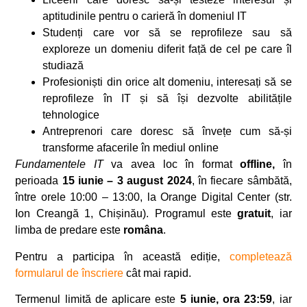
aptitudinile pentru o carieră în domeniul IT
Studenți care vor să se reprofileze sau să
exploreze un domeniu diferit față de cel pe care îl
studiază
Profesioniști din orice alt domeniu, interesați să se
reprofileze în IT și să își dezvolte abilitățile
tehnologice
Antreprenori care doresc să învețe cum să-și
transforme afacerile în mediul online
Fundamentele IT
va avea loc în format
offline,
în
perioada
15 iunie – 3 august 2024
, în fiecare sâmbătă,
între orele 10:00 – 13:00, la Orange Digital Center (str.
Ion Creangă 1, Chișinău). Programul este
gratuit
, iar
limba de predare este
româna
.
Pentru a participa în această ediție,
completează
formularul de înscriere
cât mai rapid.
Termenul limită de aplicare este
5 iunie, ora 23:59
, iar