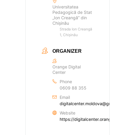
Universitatea
Pedagogică de Stat
„Ion Creangă” din
Chișinău
Strada Ion Creangă
1, Chișinău
ORGANIZER
Orange Digital
Center
Phone
0609 88 355
Email
digitalcenter.moldova@gmail.com
Website
https://digitalcenter.orange.md/