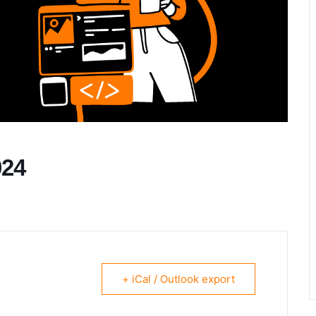
024
+ iCal / Outlook export