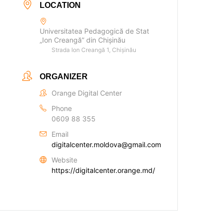
LOCATION
Universitatea Pedagogică de Stat
„Ion Creangă” din Chișinău
Strada Ion Creangă 1, Chișinău
ORGANIZER
Orange Digital Center
Phone
0609 88 355
Email
digitalcenter.moldova@gmail.com
Website
https://digitalcenter.orange.md/