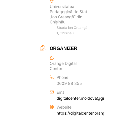
Universitatea
Pedagogică de Stat
„Ion Creangă” din
Chișinău
Strada Ion Creangă
1, Chișinău
ORGANIZER
Orange Digital
Center
Phone
0609 88 355
Email
digitalcenter.moldova@gmail.com
Website
https://digitalcenter.orange.md/