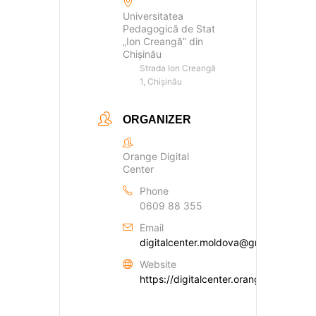
Universitatea
Pedagogică de Stat
„Ion Creangă” din
Chișinău
Strada Ion Creangă
1, Chișinău
ORGANIZER
Orange Digital
Center
Phone
0609 88 355
Email
digitalcenter.moldova@gmail.com
Website
https://digitalcenter.orange.md/