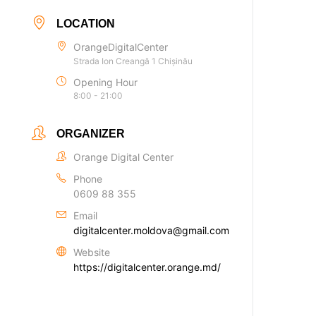
LOCATION
OrangeDigitalCenter
Strada Ion Creangă 1 Chișinău
Opening Hour
8:00 - 21:00
ORGANIZER
Orange Digital Center
Phone
0609 88 355
Email
digitalcenter.moldova@gmail.com
Website
https://digitalcenter.orange.md/