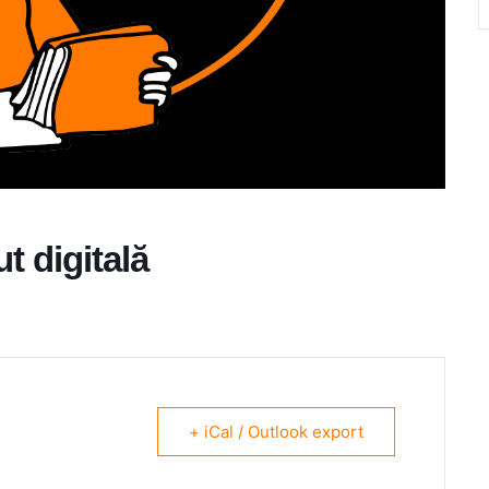
t digitală
+ iCal / Outlook export