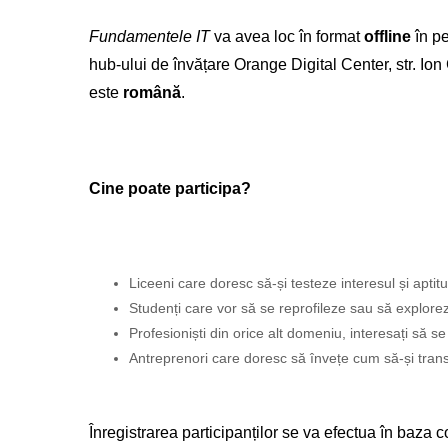
Fundamentele IT
va avea loc în format
offline
în p
hub-ului de
învățare
Orange Digital Center, str. I
este
română
.
Cine poate participa?
Liceeni care doresc să-și testeze interesul și aptit
Studenți care vor să se reprofileze sau să explorez
Profesioniști din orice alt domeniu, interesați să se 
Antreprenori care doresc să învețe cum să-și trans
Înregistrarea participanților se va efectua în baza 