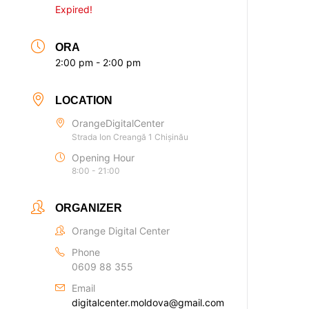
Expired!
ORA
2:00 pm - 2:00 pm
LOCATION
OrangeDigitalCenter
Strada Ion Creangă 1 Chișinău
Opening Hour
8:00 - 21:00
ORGANIZER
Orange Digital Center
Phone
0609 88 355
Email
digitalcenter.moldova@gmail.com