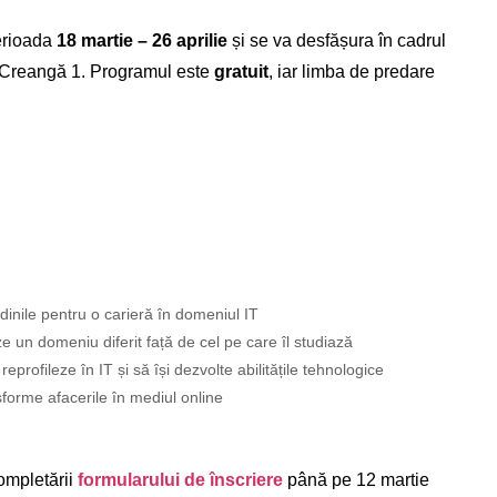
erioada
18 martie – 26 aprilie
și se va desfășura în cadrul
on Creangă 1. Programul este
gratuit
, iar limba de predare
udinile pentru o carieră în domeniul IT
e un domeniu diferit față de cel pe care îl studiază
reprofileze în IT și să își dezvolte abilitățile tehnologice
forme afacerile în mediul online
completării
formularului de înscriere
până pe 12 martie