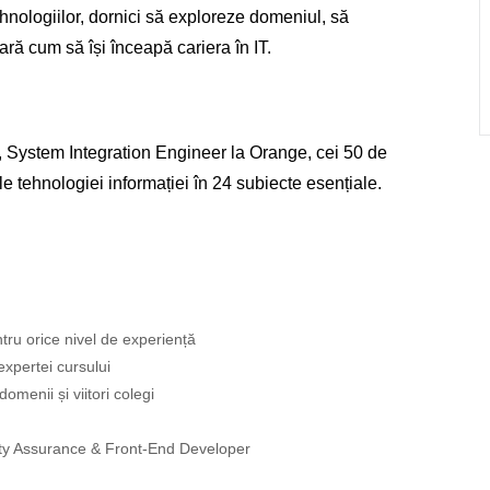
ehnologiilor, dornici să exploreze domeniul, să
ă cum să își înceapă cariera în IT.
, System Integration Engineer la Orange, cei 50 de
e tehnologiei informației în 24 subiecte esențiale.
ntru orice nivel de experiență
expertei cursului
omenii și viitori colegi
lity Assurance & Front-End Developer