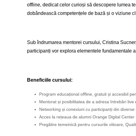
offline, dedicat celor curioși să descopere lumea t
dobândească competențele de bază și o viziune clar
Sub îndrumarea mentorei cursului, Cristina Sucner
participanți vor explora elementele fundamentale al
Beneficiile cursului:
Program educațional offline, gratuit și accesibil pe
Mentorat și posibilitatea de a adresa întrebări live 
Networking și conexiuni cu participanți din diverse d
Acces la rețeaua de alumni Orange Digital Center
Pregătire temeinică pentru cursurile viitoare, Qua