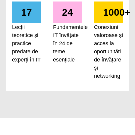
17
24
1000+
Lecții
Fundamentele
Conexiuni
teoretice și
IT învățate
valoroase și
practice
în 24 de
acces la
predate de
teme
oportunități
experți în IT
esențiale
de învățare
și
networking