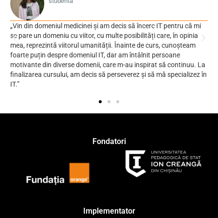
studentă
n domeniul medicinei și am decis să încerc IT pentru că mi
„Am reușit s
 un domeniu cu viitor, cu multe posibilități care, în opinia
reprofilez p
prezintă viitorul umanității. Înainte de curs, cunoșteam
dorești să f
 puțin despre domeniul IT, dar am întâlnit persoane
acționezi. ”
nte din diverse domenii, care m-au inspirat să continuu. La
area cursului, am decis să perseverez și să mă specializez în
Fondatori
Implementator