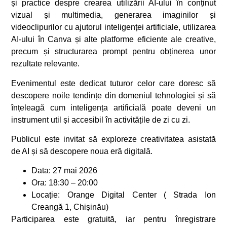
și practice despre crearea utilizării AI-ului în conținut
vizual și multimedia, generarea imaginilor și
videoclipurilor cu ajutorul inteligenței artificiale, utilizarea
AI-ului în Canva și alte platforme eficiente ale creative,
precum și structurarea prompt pentru obținerea unor
rezultate relevante.
Evenimentul este dedicat tuturor celor care doresc să
descopere noile tendințe din domeniul tehnologiei și să
înțeleagă cum inteligența artificială poate deveni un
instrument util și accesibil în activitățile de zi cu zi.
Publicul este invitat să exploreze creativitatea asistată
de AI și să descopere noua eră digitală.
Data: 27 mai 2026
Ora: 18:30 – 20:00
Locație: Orange Digital Center ( Strada Ion
Creangă 1, Chișinău)
Participarea este gratuită, iar pentru înregistrare