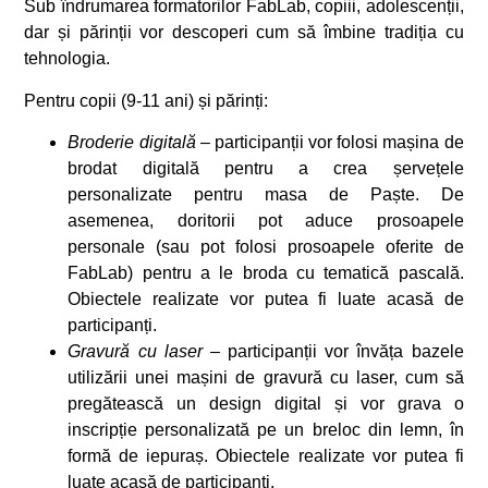
Sub îndrumarea formatorilor FabLab, copiii, adolescenții,
dar și părinții vor descoperi cum să îmbine tradiția cu
tehnologia.
Pentru copii (9-11 ani) și părinți:
Broderie digitală
– participanții vor folosi mașina de
brodat digitală pentru a crea șervețele
personalizate pentru masa de Paște. De
asemenea, doritorii pot aduce prosoapele
personale (sau pot folosi prosoapele oferite de
FabLab) pentru a le broda cu tematică pascală.
Obiectele realizate vor putea fi luate acasă de
participanți.
Gravură cu laser
– participanții vor învăța bazele
utilizării unei mașini de gravură cu laser, cum să
pregătească un design digital și vor grava o
inscripție personalizată pe un breloc din lemn, în
formă de iepuraș. Obiectele realizate vor putea fi
luate acasă de participanți.