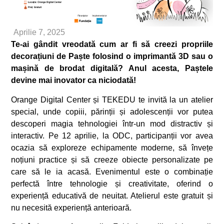
Aprilie 7, 2025
Te-ai gândit vreodată cum ar fi să creezi propriile
decorațiuni de Paște folosind o imprimantă 3D sau o
mașină de brodat digitală? Anul acesta, Paștele
devine mai inovator ca niciodată!
Orange Digital Center și TEKEDU te invită la un atelier
special, unde copiii, părinții și adolescenții vor putea
descoperi magia tehnologiei într-un mod distractiv și
interactiv. Pe 12 aprilie, la ODC, participanții vor avea
ocazia să exploreze echipamente moderne, să învețe
noțiuni practice și să creeze obiecte personalizate pe
care să le ia acasă. Evenimentul este o combinație
perfectă între tehnologie și creativitate, oferind o
experiență educativă de neuitat. Atelierul este gratuit și
nu necesită experiență anterioară.