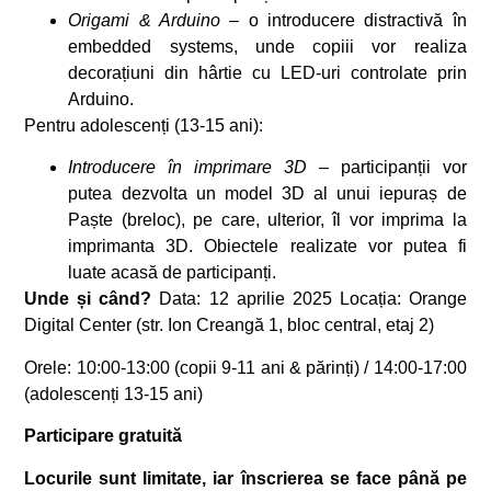
Origami & Arduino
– o introducere distractivă în
embedded systems, unde copiii vor realiza
decorațiuni din hârtie cu LED-uri controlate prin
Arduino.
Pentru adolescenți (13-15 ani):
Introducere în imprimare 3D
– participanții vor
putea dezvolta un model 3D al unui iepuraș de
Paște (breloc), pe care, ulterior, îl vor imprima la
imprimanta 3D. Obiectele realizate vor putea fi
luate acasă de participanți.
Unde și când?
Data: 12 aprilie 2025 Locația: Orange
Digital Center (str. Ion Creangă 1, bloc central, etaj 2)
Orele: 10:00-13:00 (copii 9-11 ani & părinți) / 14:00-17:00
(adolescenți 13-15 ani)
Participare gratuită
Locurile sunt limitate, iar înscrierea se face până pe