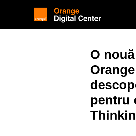
O nouă 
Orange 
descop
pentru c
Thinki