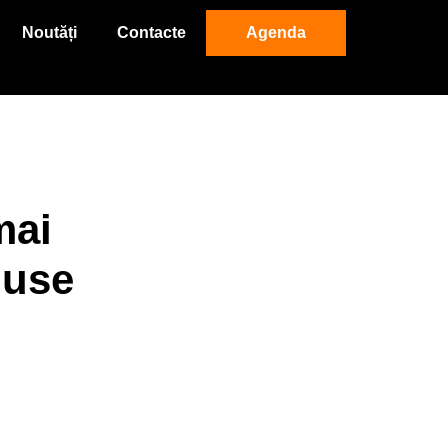
Noutăți
Contacte
Agenda
mai
duse