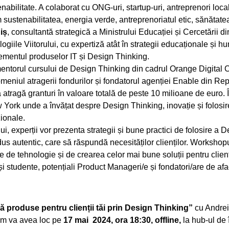
enabilitate. A colaborat cu ONG-uri, startup-uri, antreprenori locali
sustenabilitatea, energia verde, antreprenoriatul etic, sănătate
iș
, consultantă strategică a Ministrului Educației și Cercetării 
ogiile Viitorului, cu expertiză atât în strategii educaționale și 
ementul produselor IT și Design Thinking.
mentorul cursului de Design Thinking din cadrul Orange Digital C
omeniul atragerii fondurilor și fondatorul agenției Enable din R
 atragă granturi în valoare totală de peste 10 milioane de euro. Î
 York unde a învățat despre Design Thinking, inovație și folosir
ionale.
i, experții vor prezenta strategii și bune practici de folosire a
us autentic, care să răspundă necesităților clienților. Workshop
de tehnologie și de crearea celor mai bune soluții pentru clienți,
i studente, potențiali Product Manageri/e și fondatori/are de aface
 produse pentru clienții tăi prin Design Thinking”
cu Andrei
am va avea loc pe
17 mai 2024, ora 18:30, offline,
la hub-ul de î