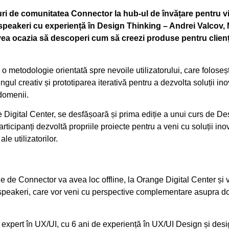
uri de comunitatea Connector la hub-ul de învățare pentru vi
 speakeri cu experiență în Design Thinking – Andrei Valcov,
ea ocazia să descoperi cum să creezi produse pentru clienții 
 o metodologie orientată spre nevoile utilizatorului, care foloseș
gul creativ și prototiparea iterativă pentru a dezvolta soluții i
domenii.
e Digital Center, se desfășoară și prima ediție a unui curs de De
rticipanți dezvoltă propriile proiecte pentru a veni cu soluții inov
le utilizatorilor.
 de Connector va avea loc offline, la Orange Digital Center și va
 speakeri, care vor veni cu perspective complementare asupra 
, expert în UX/UI, cu 6 ani de experiență în UX/UI Design și desi