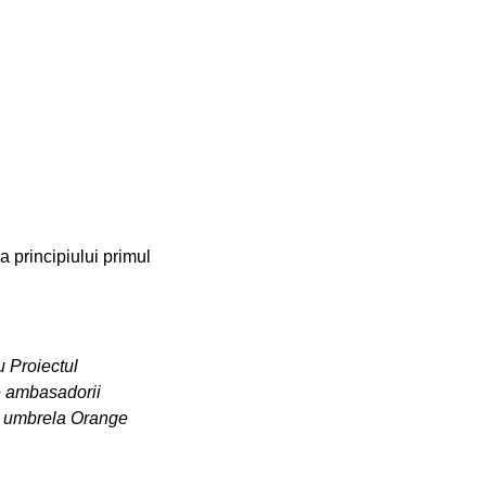
za principiului primul
u Proiectul
de ambasadorii
ub umbrela Orange