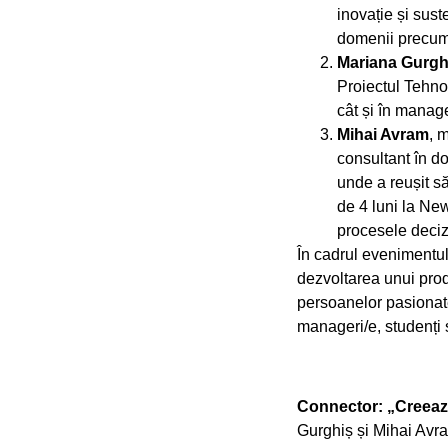
inovație și sust
domenii precum 
Mariana Gurgh
Proiectul Tehnol
cât și în manag
Mihai Avram
, 
consultant în d
unde a reușit să
de 4 luni la New
procesele deciz
În cadrul evenimentulu
dezvoltarea unui prod
persoanelor pasionate 
manageri/e, studenți ș
Connector:
„Creează
Gurghiș și Mihai Avr