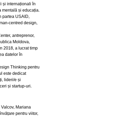
 și internaționali în
a mentală și educația.
din partea USAID,
human-centred design,
enter, antreprenor,
epublica Moldova,
n 2018, a lucrat timp
ea datelor în
 Design Thinking pentru
ul este dedicat
 lideri/e și
ri și startup-uri.
 Valcov, Mariana
nvățare pentru viitor,